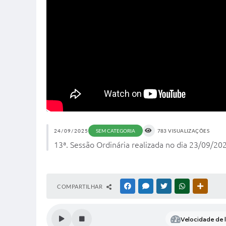
24/09/2025
783 VISUALIZAÇÕES
SEM CATEGORIA
13ª. Sessão Ordinária realizada no dia 23/09/20
COMPARTILHAR
FACEBOOK
MESSENGER
TWITTER
WHATSAPP
OUTRAS
Velocidade de l