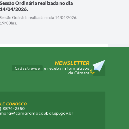
Sessão Ordinária realizada no dia
Sessão O
14/04/2026.
24/03/2
Sessão Ordinária realizada no dia 14/04/2026.
Sessão Ord
19h00hrs.
19h00hrs.
NEWSLETTER
Cadastre-se
e receba informativos
da Câmara
ALE CONOSCO
7) 3874-2550
mara@camaramacaubal.sp.gov.br