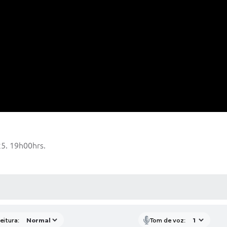
25. 19h00hrs.
 MÍDIAS
eitura:
Tom de voz: