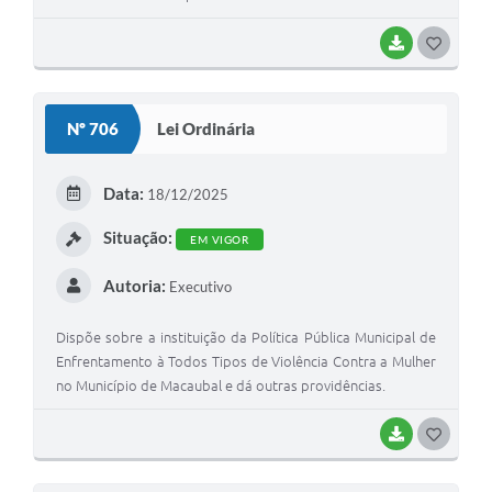
BAIXAR
G
O
S
Nº 706
Lei Ordinária
T
E
Data:
18/12/2025
I
Situação:
EM VIGOR
Autoria:
Executivo
Dispõe sobre a instituição da Política Pública Municipal de
Enfrentamento à Todos Tipos de Violência Contra a Mulher
no Município de Macaubal e dá outras providências.
BAIXAR
G
O