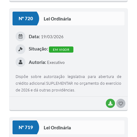
O
S
Nº 720
Lei Ordinária
T
E
Data:
19/03/2026
I
Situação:
EM VIGOR
Autoria:
Executivo
Dispõe sobre autorização legislativa para abertura de
crédito adicional SUPLEMENTAR no orçamento do exercício
de 2026 e dá outras providências.
BAIXAR
G
O
S
Nº 719
Lei Ordinária
T