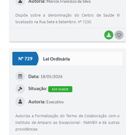
Autoria:
Marcos Francisco da Silva
Legislação
Dispõe sobre a denominação do Centro de Saúde III
localizado na Rua Sete e Setembro. nº 1235.
Editais
Links
BAIXAR
G
O
Serviços Online
S
Telefones Úteis
Nº 729
Lei Ordinária
T
A Prefeitura
E
Data:
18/05/2026
Enquete
I
Situação:
EM VIGOR
Jornal
Autoria:
Executivo
Agenda
Autoriza a Formalização do Termo de Colaboração com o
SIC
Instituto de Amparo ao Excepcional - INAMEX e dá outras
Diário Oficial
providências