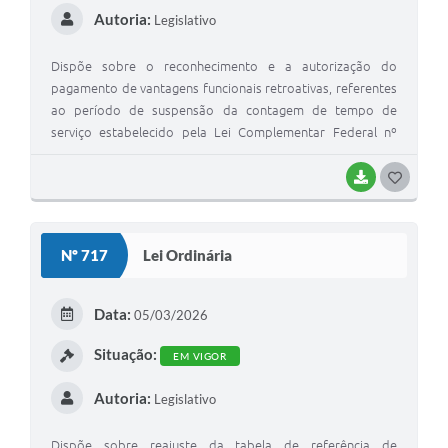
Autoria:
Legislativo
Dispõe sobre o reconhecimento e a autorização do
pagamento de vantagens funcionais retroativas, referentes
ao período de suspensão da contagem de tempo de
serviço estabelecido pela Lei Complementar Federal nº
173, de 27 de maio de 2020 aos Servidores da Câmara
Municipal de Macaubal, e dá outras providências.
BAIXAR
G
O
S
Nº 717
Lei Ordinária
T
E
Data:
05/03/2026
I
Situação:
EM VIGOR
Autoria:
Legislativo
Dispõe sobre reajuste da tabela de referência de