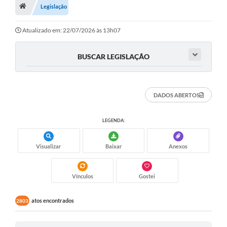
Município
Legislação
Utilidades
Atualizado em: 22/07/2026 às 13h07
Transparência
BUSCAR LEGISLAÇÃO
Ouvidoria
Planilha de Combustível
DADOS ABERTOS
Tribunal de Contas da União
LEGENDA:
Tribunal de Contas do Estado
STF
Visualizar
Baixar
Anexos
TSE
Vínculos
Gostei
Assembleia Legislativa do estado
atos encontrados
2803
Câmara dos Deputados
Audiências Públicas