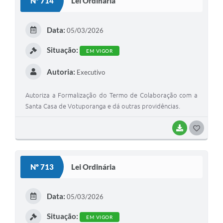
Nº 714
Lei Ordinária
T
E
Data:
05/03/2026
I
Situação:
EM VIGOR
Autoria:
Executivo
Autoriza a Formalização do Termo de Colaboração com a
Santa Casa de Votuporanga e dá outras providências.
BAIXAR
G
O
S
Nº 713
Lei Ordinária
T
E
Data:
05/03/2026
I
Situação:
EM VIGOR