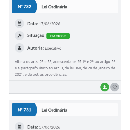
Nº 732
Lei Ordinária
Ministério da Saúde
Ministério da Educação- MEC
Data:
17/06/2026
Relação de Patrimônio
Situação:
EM VIGOR
TRE-SP
Autoria:
Executivo
Obras
Altera os arts. 2º e 3º, acrescenta os §§ 1º e 2º ao artigo 2º
Turismo
e a parágrafo único ao art. 3, da lei 360, de 28 de janeiro de
2021, e dá outras providências.
Notícias
BAIXAR
G
Carta de Serviços
O
Arquivos para Download
S
Nº 731
Lei Ordinária
Audiências Públicas
T
Comissões
E
Data:
17/06/2026