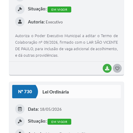
I
Sessão Plenária
Situação:
EM VIGOR
Galeria de Fotos
Autoria:
Executivo
Vereadores
Autoriza o Poder Executivo Municipal a aditar o Termo de
Galeria de Presidentes
Colaboração nº 09/2026, firmado com o LAR SÃO VICENTE
DE PAULO, para inclusão de vaga adicional de acolhimento,
Contratos
e dá outras providências.
Legislaturas
BAIXAR
G
Proposições
O
Mesa Diretora
S
Nº 730
Lei Ordinária
T
Galeria de Vídeos
E
Data:
Secretarias
18/05/2026
I
Projetos
Situação:
EM VIGOR
Contas Públicas