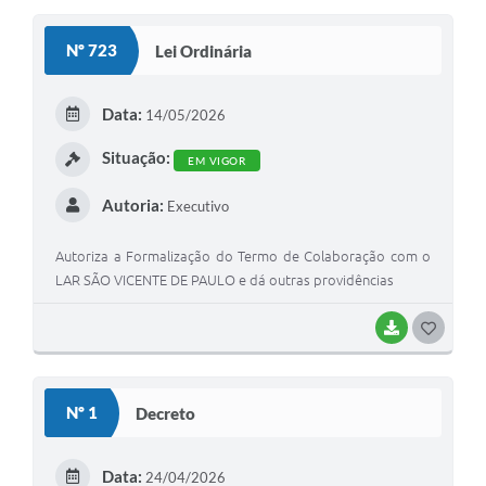
S
Nº 723
Lei Ordinária
T
E
Data:
14/05/2026
I
Situação:
EM VIGOR
Autoria:
Executivo
Autoriza a Formalização do Termo de Colaboração com o
LAR SÃO VICENTE DE PAULO e dá outras providências
BAIXAR
G
O
S
Nº 1
Decreto
T
E
Data:
24/04/2026