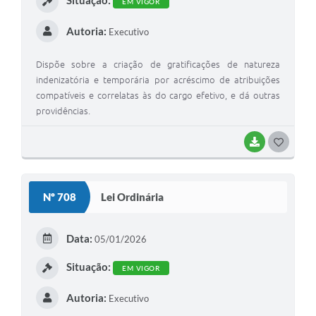
EM VIGOR
Autoria:
Executivo
Dispõe sobre a criação de gratificações de natureza
indenizatória e temporária por acréscimo de atribuições
compatíveis e correlatas às do cargo efetivo, e dá outras
providências.
BAIXAR
G
O
S
Nº 708
Lei Ordinária
T
E
Data:
05/01/2026
I
Situação:
EM VIGOR
Autoria:
Executivo