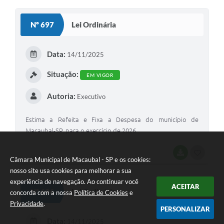
O
S
Nº 697
Lei Ordinária
T
E
Data:
14/11/2025
I
Situação:
EM VIGOR
Autoria:
Executivo
Estima a Refeita e Fixa a Despesa do município de
Macaubal-SP, para o exercício de 2026.
BAIXAR
G
Câmara Municipal de Macaubal - SP e os cookies:
O
nosso site usa cookies para melhorar a sua
experiência de navegação. Ao continuar você
S
ACEITAR
Nº 696
Lei Ordinária
concorda com a nossa
Política de Cookies
e
T
Privacidade
.
PERSONALIZAR
E
Data:
14/11/2025