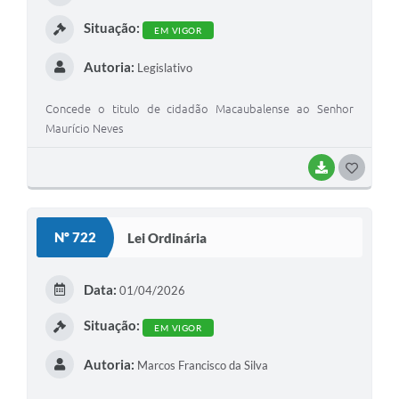
I
Situação:
EM VIGOR
Autoria:
Legislativo
Concede o titulo de cidadão Macaubalense ao Senhor
Maurício Neves
BAIXAR
G
O
S
Nº 722
Lei Ordinária
T
E
Data:
01/04/2026
I
Situação:
EM VIGOR
Autoria:
Marcos Francisco da Silva