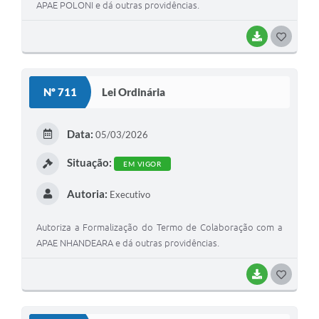
APAE POLONI e dá outras providências.
BAIXAR
G
O
S
Nº 711
Lei Ordinária
T
E
Data:
05/03/2026
I
Situação:
EM VIGOR
Autoria:
Executivo
Autoriza a Formalização do Termo de Colaboração com a
APAE NHANDEARA e dá outras providências.
BAIXAR
G
O
S