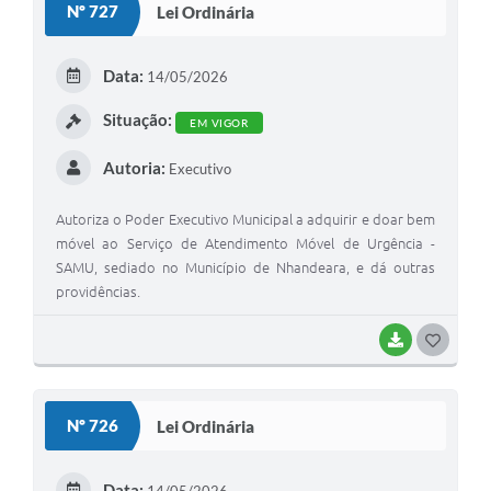
Nº 727
Lei Ordinária
T
E
Data:
14/05/2026
I
Situação:
EM VIGOR
Autoria:
Executivo
Autoriza o Poder Executivo Municipal a adquirir e doar bem
móvel ao Serviço de Atendimento Móvel de Urgência -
SAMU, sediado no Município de Nhandeara, e dá outras
providências.
BAIXAR
G
O
S
Nº 726
Lei Ordinária
T
E
Data: