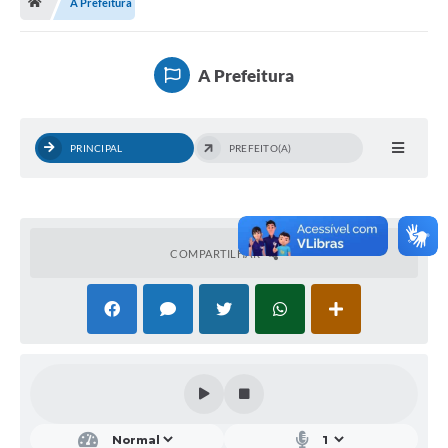
A Prefeitura
Município
Utilidades
A Prefeitura
Transparência
Ouvidoria
PRINCIPAL
PREFEITO(A)
Planilha de Combustível
Tribunal de Contas da União
Tribunal de Contas do Estado
COMPARTILHAR
STF
TSE
Assembleia Legislativa do estado
Câmara dos Deputados
Audiências Públicas