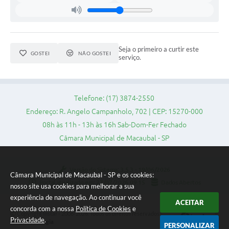
Ministério da Saúde
Ministério da Educação- MEC
Seja o primeiro a curtir este
GOSTEI
NÃO GOSTEI
serviço.
Relação de Patrimônio
TRE-SP
Obras
Telefone: (17) 3874-2550
Endereço: R. Angelo Campanholo, 702 | CEP: 15270-000
Turismo
08h às 11h - 13h às 16h Sab-Dom-Fer Fechado
Notícias
Câmara Municipal de Macaubal - SP
Carta de Serviços
Versão do Sistema:
3.5.3 - 19/06/2026
Câmara Municipal de Macaubal - SP e os cookies:
Arquivos para Download
Portal atualizado em:
27/07/2026 09:15
Dados Abertos
nosso site usa cookies para melhorar a sua
experiência de navegação. Ao continuar você
Audiências Públicas
ACEITAR
concorda com a nossa
Política de Cookies
e
Copyright Instar - 2006-2026. Todos os direitos reservados -
Comissões
Privacidade
.
Instar Tecnologia
PERSONALIZAR