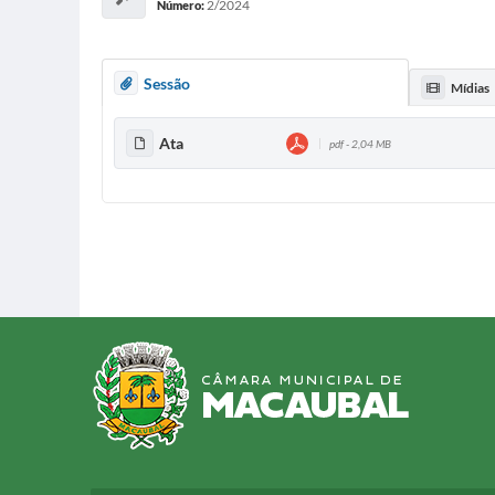
2/2024
Número:
Sessão
Mídias
Ata
pdf - 2,04 MB