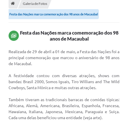
Município
Galeria de Fotos
Festa das Nações marca comemoração dos 98 anos de Macaubal
Utilidades
Transparência
Festa das Nações marca comemoração dos 98
Ouvidoria
anos de Macaubal
Planilha de Combustível
R
ealizada de 29 de abril a 01 de maio, a Festa das Nações foi a
principal comemoração que marcou o aniversário de 98 anos
Tribunal de Contas da União
de Macaubal.
Tribunal de Contas do Estado
A festividade contou com diversas atrações, shows com
bandas: Brasil 2000, Somos Iguais, Tiro Willians and The Wild
STF
Cowboys, Santa Mônica e muitas outras atrações.
TSE
Também tiveram as tradicionais barracas de comidas típicas:
Assembleia Legislativa do estado
Africana, Alemã, Americana, Brasileira, Espanhola, Francesa,
Hawaiana, Italiana, Japonesa, Mexicana, Paraguaia e Suiça.
Câmara dos Deputados
Cada uma delas beneficiou uma entidade (veja arte).
Audiências Públicas