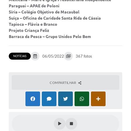
Sessão Plenária
Paraguai – APAE de Poloni
Síria – Colégio Objetivo de Macaubal
Galeria de Fotos
Suíça – Oficina de Caridade Santa Rida de Cássia
Tapioca – Flávia e Branco
Vereadores
Projeto Criança Feliz
Barraca da Pesca – Grupo Unidos Pelo Bem
Galeria de Presidentes
Contratos
06/05/2022
367 fotos
NOTÍCIAS
Legislaturas
Proposições
COMPARTILHAR
Mesa Diretora
Galeria de Vídeos
Secretarias
Projetos
Contas Públicas