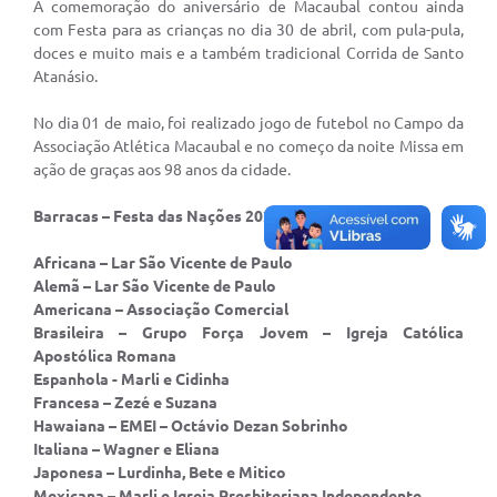
A comemoração do aniversário de Macaubal contou ainda
com Festa para as crianças no dia 30 de abril, com pula-pula,
Ministério da Saúde
doces e muito mais e a também tradicional Corrida de Santo
Atanásio.
Ministério da Educação- MEC
No dia 01 de maio, foi realizado jogo de futebol no Campo da
Relação de Patrimônio
Associação Atlética Macaubal e no começo da noite Missa em
TRE-SP
ação de graças aos 98 anos da cidade.
Obras
Barracas – Festa das Nações 2022
Turismo
Africana – Lar São Vicente de Paulo
Alemã – Lar São Vicente de Paulo
Notícias
Americana – Associação Comercial
Brasileira – Grupo Força Jovem – Igreja Católica
Carta de Serviços
Apostólica Romana
Espanhola - Marli e Cidinha
Arquivos para Download
Francesa – Zezé e Suzana
Hawaiana – EMEI – Octávio Dezan Sobrinho
Audiências Públicas
Italiana – Wagner e Eliana
Comissões
Japonesa – Lurdinha, Bete e Mitico
Mexicana – Marli e Igreja Presbiteriana Independente