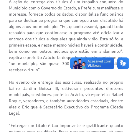
A ação de entrega dos títulos é um trabalho conjunto do
Município com o Governo do Estado, a Prefeitura manifesta o
Ministério da Saúde
interesse, fornece todos os dados, disponibiliza funcionários
para se dedicar ao programa que começou a ser discutido há
Ministério da Educação- MEC
alguns anos no município. “Eu, quando assumi, garanti todo
respaldo para que continuasse o programa até oficializar a
Relação de Patrimônio
entrega dos títulos e daqueles que ainda virão. Esta só foi a
TRE-SP
primeira etapa, e neste mesmo núcleo haverá a continuidade,
bem como em outros núcleos que estão em andamento”,
Obras
explica o prefeito Acácio Tardoque Ferreira. Ele ainda lembra,
“no município, são quase 300 famílias que ainda faltam
Turismo
receber o título”.
Notícias
No evento de entrega das escrituras, realizado no próprio
bairro Jardim Buissa III, estiveram presentes diretores
Carta de Serviços
municipais, servidores, prefeito Acácio, vice-prefeito Rafael
Roque, vereadores, e também autoridades estaduais, dentre
Arquivos para Download
eles o Eric que é Secretário Executivo do Programa Cidade
Legal.
Audiências Públicas
Comissões
“Entregar um título é tão importante e gratificante quanto
entregar uma residência. Essas pessoas esperavam há anos