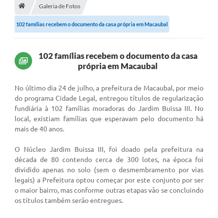
Município
Galeria de Fotos
102 famílias recebem o documento da casa própria em Macaubal
Utilidades
Transparência
102 famílias recebem o documento da casa
Ouvidoria
própria em Macaubal
Planilha de Combustível
N
o último dia 24 de julho, a prefeitura de Macaubal, por meio
do programa Cidade Legal, entregou títulos de regularização
Tribunal de Contas da União
fundiária à 102 famílias moradoras do Jardim Buissa III. No
local, existiam famílias que esperavam pelo documento há
Tribunal de Contas do Estado
mais de 40 anos.
STF
O Núcleo Jardim Buissa III, foi doado pela prefeitura na
TSE
década de 80 contendo cerca de 300 lotes, na época foi
dividido apenas no solo (sem o desmembramento por vias
Assembleia Legislativa do estado
legais) a Prefeitura optou começar por este conjunto por ser
o maior bairro, mas conforme outras etapas vão se concluindo
Câmara dos Deputados
os títulos também serão entregues.
Audiências Públicas