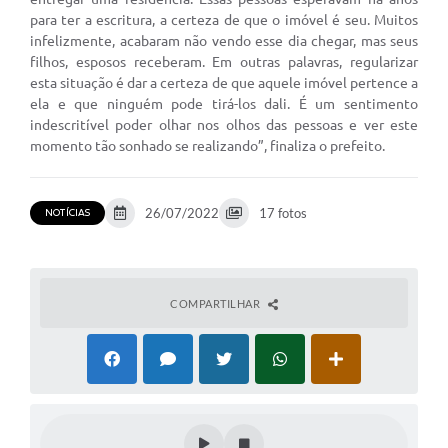
Sessão Plenária
para ter a escritura, a certeza de que o imóvel é seu. Muitos
infelizmente, acabaram não vendo esse dia chegar, mas seus
Galeria de Fotos
filhos, esposos receberam. Em outras palavras, regularizar
esta situação é dar a certeza de que aquele imóvel pertence a
Vereadores
ela e que ninguém pode tirá-los dali. É um sentimento
indescritível poder olhar nos olhos das pessoas e ver este
Galeria de Presidentes
momento tão sonhado se realizando”, finaliza o prefeito.
Contratos
Legislaturas
26/07/2022
17 fotos
NOTÍCIAS
Proposições
Mesa Diretora
COMPARTILHAR
Galeria de Vídeos
Secretarias
Projetos
Contas Públicas