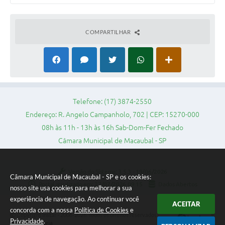
Sessão Plenária
Galeria de Fotos
COMPARTILHAR
Vereadores
Galeria de Presidentes
Contratos
Telefone: (17) 3874-2550
Legislaturas
Endereço: R. Angelo Campanholo, 702 | CEP: 15270-000
Proposições
08h às 11h - 13h às 16h Sab-Dom-Fer Fechado
Câmara Municipal de Macaubal - SP
Mesa Diretora
Galeria de Vídeos
Versão do Sistema:
3.5.3 - 19/06/2026
Câmara Municipal de Macaubal - SP e os cookies:
Secretarias
Portal atualizado em:
27/07/2026 09:15
Dados Abertos
nosso site usa cookies para melhorar a sua
experiência de navegação. Ao continuar você
Projetos
ACEITAR
concorda com a nossa
Política de Cookies
e
Copyright Instar - 2006-2026. Todos os direitos reservados -
Privacidade
.
Instar Tecnologia
Contas Públicas