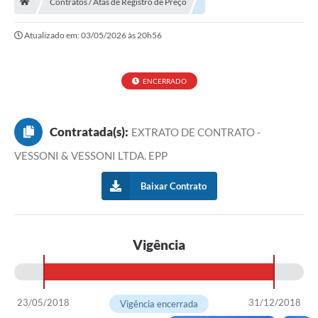
Contratos / Atas de Registro de Preço
Município
Atualizado em: 03/05/2026 às 20h56
Utilidades
Transparência
ENCERRADO
Ouvidoria
Planilha de Combustível
Contratada(s):
EXTRATO DE CONTRATO -
Tribunal de Contas da União
VESSONI & VESSONI LTDA. EPP
Tribunal de Contas do Estado
Baixar Contrato
STF
TSE
Vigência
Assembleia Legislativa do estado
Câmara dos Deputados
23/05/2018
31/12/2018
Vigência encerrada
Audiências Públicas