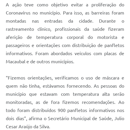
A ação teve como objetivo evitar a proliferação do
Sessão Plenária
Coronavírus no município. Para isso, as barreiras foram
Galeria de Fotos
montadas nas entradas da cidade. Durante o
Vereadores
rastreamento clínico, profissionais da saúde fizeram
aferição de temperatura corporal do motorista e
Galeria de Presidentes
passageiros e orientações com distribuição de panfletos
Contratos
informativos. Foram abordados veículos com placas de
Macaubal e de outros municípios.
Legislaturas
Proposições
“Fizemos orientações, verificamos o uso de máscara e
Mesa Diretora
quem não tinha, estávamos fornecendo. As pessoas do
município que estavam com temperatura alta serão
Galeria de Vídeos
monitoradas, as de fora fizemos recomendações. Ao
Secretarias
todo foram distribuídos 900 panfletos informativos nos
Projetos
dois dias”, afirma o Secretário Municipal de Saúde, Julio
Cesar Araújo da Silva.
Contas Públicas