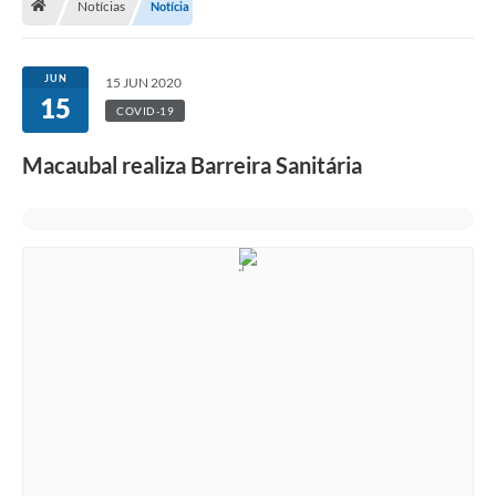
Notícias
Notícia
Município
Utilidades
JUN
15 JUN 2020
15
Transparência
COVID-19
Ouvidoria
Macaubal realiza Barreira Sanitária
Planilha de Combustível
Tribunal de Contas da União
Tribunal de Contas do Estado
STF
TSE
Assembleia Legislativa do estado
Câmara dos Deputados
Audiências Públicas