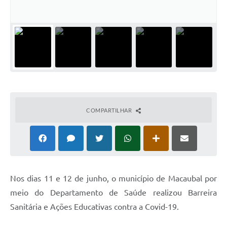
Ministério da Saúde
Ministério da Educação- MEC
Relação de Patrimônio
TRE-SP
Obras
COMPARTILHAR
Turismo
Notícias
Carta de Serviços
Arquivos para Download
N
os dias 11 e 12 de junho, o município de Macaubal por
meio do Departamento de Saúde realizou Barreira
Audiências Públicas
Sanitária e Ações Educativas contra a Covid-19.
Comissões