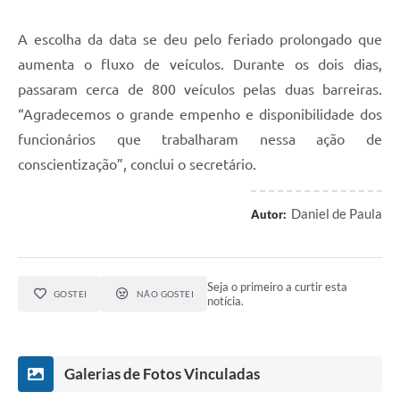
Legislação
A escolha da data se deu pelo feriado prolongado que
aumenta o fluxo de veículos. Durante os dois dias,
Editais
passaram cerca de 800 veículos pelas duas barreiras.
Links
“Agradecemos o grande empenho e disponibilidade dos
Serviços Online
funcionários que trabalharam nessa ação de
conscientização”, conclui o secretário.
Telefones Úteis
A Prefeitura
Daniel de Paula
Autor:
Enquete
Jornal
Seja o primeiro a curtir esta
GOSTEI
NÃO GOSTEI
notícia.
Agenda
SIC
Galerias de Fotos Vinculadas
Diário Oficial