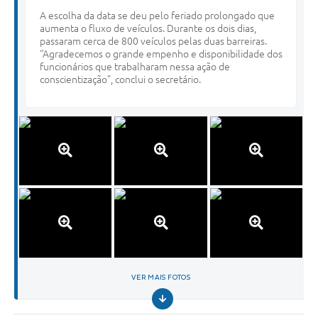
A escolha da data se deu pelo feriado prolongado que
aumenta o fluxo de veículos. Durante os dois dias,
passaram cerca de 800 veículos pelas duas barreiras.
“Agradecemos o grande empenho e disponibilidade dos
funcionários que trabalharam nessa ação de
conscientização”, conclui o secretário.
VER MAIS FOTOS