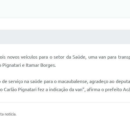
 MÍDIAS
RECEBA NOTÍCIAS
is novos veículos para o setor da Saúde, uma van para trans
 Pignatari e Itamar Borges.
o de serviço na saúde para o macaubalense, agradeço ao deputa
arlão Pignatari fez a indicação da van”, afirma o prefeito Acá
ta notícia.