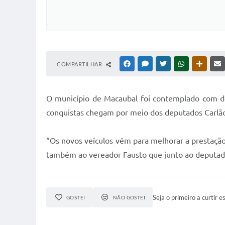
COMPARTILHAR
FACEBOOK
MESSENGER
TWITTER
WHATSAPP
OUTRAS
O
município de Macaubal foi contemplado com do
conquistas chegam por meio dos deputados Carlão
“Os novos veículos vêm para melhorar a prestaçã
também ao vereador Fausto que junto ao deputado C
Seja o primeiro a curtir es
GOSTEI
NÃO GOSTEI