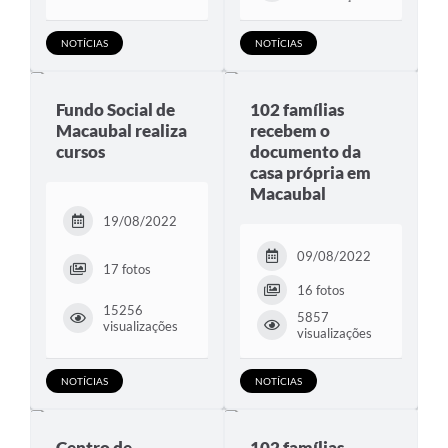
Legislação
NOTÍCIAS
NOTÍCIAS
Editais
Fundo Social de
102 famílias
Links
Macaubal realiza
recebem o
cursos
documento da
Serviços Online
casa própria em
Macaubal
Telefones Úteis
19/08/2022
A Prefeitura
09/08/2022
17 fotos
Enquete
16 fotos
15256
Jornal
5857
visualizações
visualizações
Agenda
NOTÍCIAS
NOTÍCIAS
SIC
Diário Oficial
Centro de
102 famílias