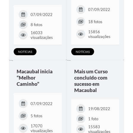
Sessão Plenária
07/09/2022
07/09/2022
Galeria de Fotos
18 fotos
8 fotos
Vereadores
15856
16033
visualizações
visualizações
Galeria de Presidentes
Contratos
NOTÍCIAS
NOTÍCIAS
Legislaturas
Macaubal inicia
Mais um Curso
Proposições
“Melhor
concluído com
Caminho”
sucesso em
Mesa Diretora
Macaubal
Galeria de Vídeos
07/09/2022
19/08/2022
Secretarias
5 fotos
1 foto
Projetos
17070
15583
visualizações
visualizações
Contas Públicas