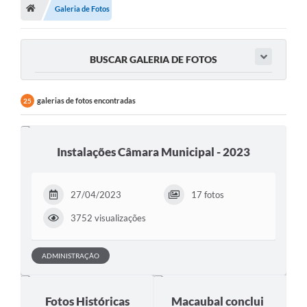
Município
Galeria de Fotos
Utilidades
BUSCAR GALERIA DE FOTOS
Transparência
Ouvidoria
galerias de fotos encontradas
25
Planilha de Combustível
Tribunal de Contas da União
Instalações Câmara Municipal - 2023
Tribunal de Contas do Estado
27/04/2023
17 fotos
STF
3752 visualizações
TSE
Assembleia Legislativa do estado
ADMINISTRAÇÃO
Câmara dos Deputados
Fotos Históricas
Macaubal conclui
Audiências Públicas