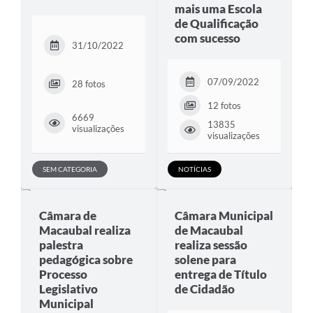
mais uma Escola
de Qualificação
Ministério da Saúde
com sucesso
31/10/2022
Ministério da Educação- MEC
Relação de Patrimônio
07/09/2022
28 fotos
12 fotos
TRE-SP
6669
13835
visualizações
Obras
visualizações
Turismo
SEM CATEGORIA
NOTÍCIAS
Notícias
Câmara de
Câmara Municipal
Carta de Serviços
Macaubal realiza
de Macaubal
Arquivos para Download
palestra
realiza sessão
pedagógica sobre
solene para
Audiências Públicas
Processo
entrega de Título
Legislativo
de Cidadão
Comissões
Municipal