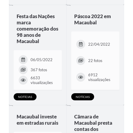
Festa das Nações
Páscoa 2022 em
marca
Macaubal
comemoração dos
98 anos de
Macaubal
22/04/2022
06/05/2022
22 fotos
367 fotos
6912
6633
visualizações
visualizações
NOTÍCIAS
NOTÍCIAS
Macaubal investe
Câmara de
em estradas rurais
Macaubal presta
contas dos